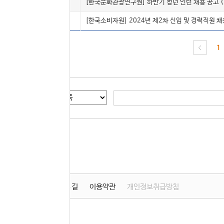
5035
인턴(체험)
[한국문화관광연구원] 하반기 청년 인턴 채용 공고 (
5034
정규
[한국소비자원] 2024년 제2차 신입 및 경력직원 채
1
게시글 검색
학원소개
찾아오시는 길
이용약관
개인정보취급방침