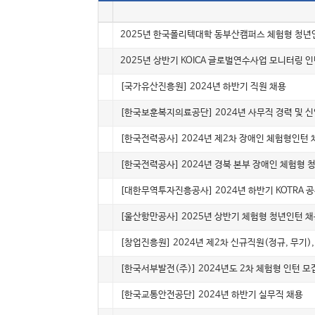
번호
채용형태
5058
인턴(체험)
2025년 한국폴리텍대학 동부산캠퍼스 체험형 청년인
5057
인턴(채용)
2025년 상반기 KOICA 글로벌연수사업 모니터링 
5056
계약직
[국가유산진흥원] 2024년 하반기 직원 채용
5055
정규
[한국보훈복지의료공단] 2024년 사무직 경력 및 
5054
인턴(체험)
[한국전력공사] 2024년 제2차 장애인 체험형인턴
5053
인턴(체험)
[한국전력공사] 2024년 경북 본부 장애인 체험형 
5052
정규
[대한무역투자진흥공사] 2024년 하반기 KOTRA 
▶
인턴(체험)
[울산항만공사] 2025년 상반기 체험형 청년인턴 채
5050
정규
[창업진흥원] 2024년 제2차 신규직원(정규, 무기)
5049
인턴(체험)
[한국서부발전(주)] 2024년도 2차 체험형 인턴 
5048
계약직
[한국교통안전공단] 2024년 하반기 실무직 채용