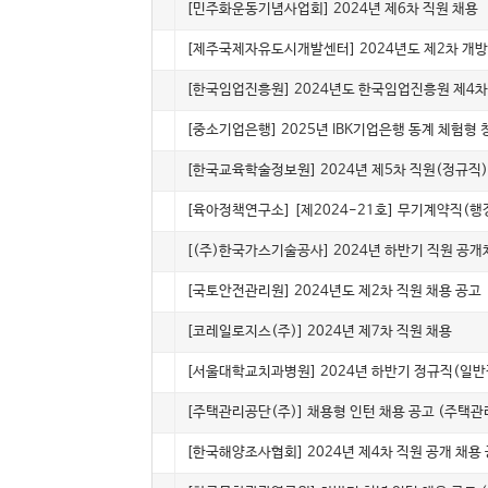
5047
정규
[민주화운동기념사업회] 2024년 제6차 직원 채용
5046
정규
[제주국제자유도시개발센터] 2024년도 제2차 개방
5045
계약직
[한국임업진흥원] 2024년도 한국임업진흥원 제4차 
5044
인턴(체험)
[중소기업은행] 2025년 IBK기업은행 동계 체험형
5043
정규
[한국교육학술정보원] 2024년 제5차 직원(정규직)
5042
계약직
[육아정책연구소] [제2024-21호] 무기계약직(
5041
정규
[(주)한국가스기술공사] 2024년 하반기 직원 공개
5040
인턴(채용)
[국토안전관리원] 2024년도 제2차 직원 채용 공고
5039
인턴(채용)
[코레일로지스(주)] 2024년 제7차 직원 채용
5038
정규
[서울대학교치과병원] 2024년 하반기 정규직(일반
5037
인턴(채용)
[주택관리공단(주)] 채용형 인턴 채용 공고 (주택
5036
인턴(체험)
[한국해양조사협회] 2024년 제4차 직원 공개 채용