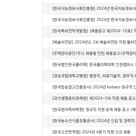
5024
계약직
[한국지능정보사회진흥원] 2024년 한국지능정보사
5023
정규
[한국지능정보사회진흥원] 2024년 한국지능정보사
5022
인턴(체험)
[한국특허전략개발원] [채용공고 제2024-10호]
5021
계약직
[예술의전당] 2024년도 2차 예술의전당 직원 블라
5020
인턴(채용)
[주택관리공단(주)] 채용형 인턴 채용공고(주택관
5019
인턴(체험)
[한국법인한국폴리텍] 한국폴리텍대학 인천캠퍼스 
5018
정규
[경상국립대학교병원] 행정직, 의료기술직, 원무직 
5017
정규
[한국방송광고진흥공사] 2024년 kobaco 정규직
5016
정규
[국가생명윤리정책원] 제2024-5차 직원 채용 공고 
5015
정규
[한국원자력의학원] 정규직 직원 공개 채용 공고 (
5014
정규
[한국농수산식품유통공사] 2024년 신입 및 경력직
5013
계약직
[한국고전번역원] 2024년 4분기 직원 신규 채용