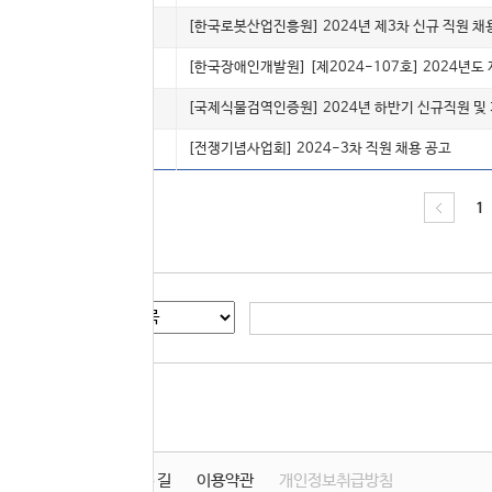
5012
계약직
[한국로봇산업진흥원] 2024년 제3차 신규 직원 채
5011
인턴(체험)
[한국장애인개발원] [제2024-107호] 2024
5010
인턴(채용)
[국제식물검역인증원] 2024년 하반기 신규직원 및 
5009
계약직
[전쟁기념사업회] 2024-3차 직원 채용 공고
1
게시글 검색
학원소개
찾아오시는 길
이용약관
개인정보취급방침