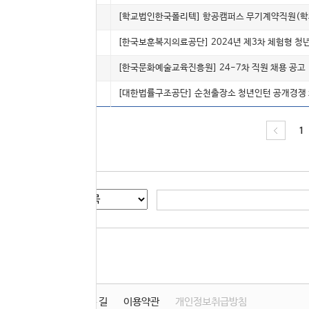
4987
계약직
[학교법인한국폴리텍] 항공캠퍼스 무기계약직원(학과
4986
인턴(체험)
[한국보훈복지의료공단] 2024년 제3차 체험형 청
4985
정규
[한국문화예술교육진흥원] 24-7차 직원 채용 공고
4984
인턴(체험)
[대한법률구조공단] 순천출장소 청년인턴 공개경쟁
1
게시글 검색
학원소개
찾아오시는 길
이용약관
개인정보취급방침