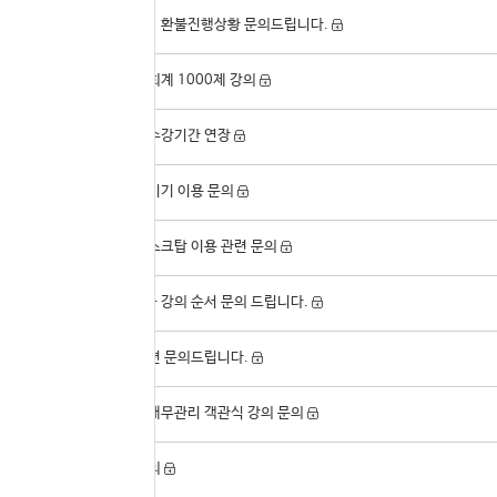
17822
[재문의] 환불진행상황 문의드립니다.
17821
이종하 회계 1000제 강의
17820
직장인 수강기간 연장
17819
모바일 기기 이용 문의
17818
공용 데스크탑 이용 관련 문의
17817
단일전공 강의 순서 문의 드립니다.
17816
강의 관련 문의드립니다.
17815
지한송 재무관리 객관식 강의 문의
17814
강의 문의