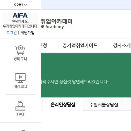
open
67
로그인
|
회원가입
수강신청
공기업취업가이드
강사소개
공지사항
온라인상담실
수험서몰상담실