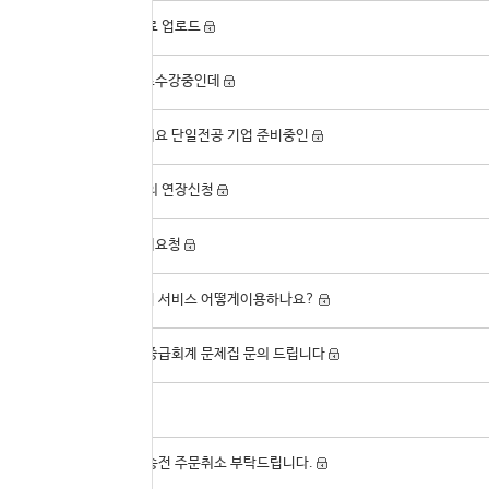
17813
강의 자료 업로드
17812
프리패스수강중인데
17811
안녕하세요 단일전공 기업 준비중인
17810
만료 강의 연장신청
17809
강의교체요청
17808
일시정지 서비스 어떻게이용하나요?
17807
최재형 중급회계 문제집 문의 드립니다
17806
문의
17805
교재 배송전 주문취소 부탁드립니다.