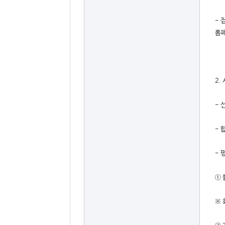
- 
홈페
2.
- 
- 
- 
① 
※ 