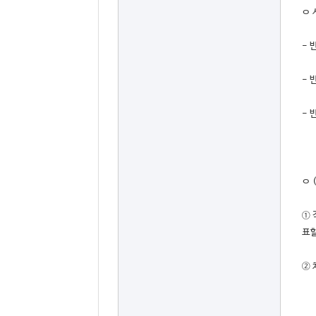
ㅇ 
- 
- 
- 
ㅇ
① 
표할
② 