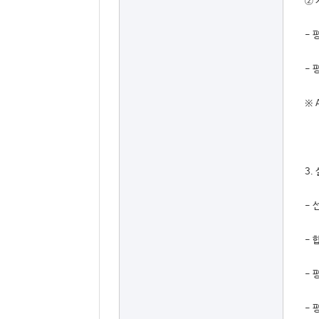
② 
- 
- 
※ 
3.
- 
- 
- 
- 