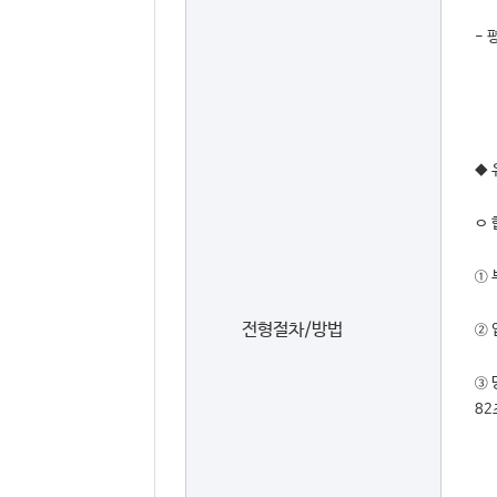
- 
◆
ㅇ 
① 
전형절차/방법
② 
③ 
82