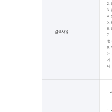
2
3
4
5
6
결격사유
7
형
8
는
가
나
-
1.