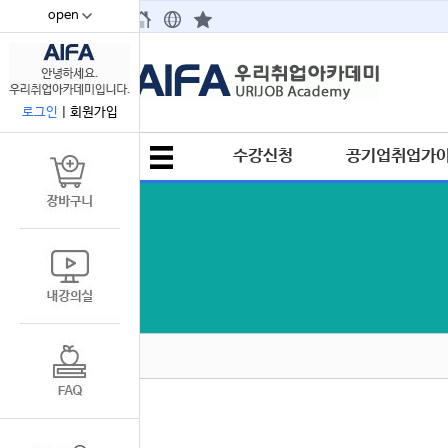
open
67
로그인
|
회원가입
수강신청
공기업취업가