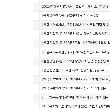
5057
인턴(채용)
2025년 상반기 KOICA 글로벌연수사업 모니터링 
5056
계약직
[국가유산진흥원] 2024년 하반기 직원 채용
5055
정규
[한국보훈복지의료공단] 2024년 사무직 경력 및 
5054
인턴(체험)
[한국전력공사] 2024년 제2차 장애인 체험형인턴
5053
인턴(체험)
[한국전력공사] 2024년 경북 본부 장애인 체험형 
5052
정규
[대한무역투자진흥공사] 2024년 하반기 KOTRA 
5051
인턴(체험)
[울산항만공사] 2025년 상반기 체험형 청년인턴 채
5050
정규
[창업진흥원] 2024년 제2차 신규직원(정규, 무기)
5049
인턴(체험)
[한국서부발전(주)] 2024년도 2차 체험형 인턴 
5048
계약직
[한국교통안전공단] 2024년 하반기 실무직 채용
5047
정규
[민주화운동기념사업회] 2024년 제6차 직원 채용
5046
정규
[제주국제자유도시개발센터] 2024년도 제2차 개방