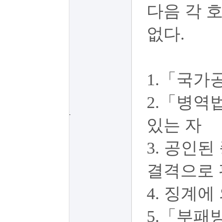
다음 각 
없다.
1.「국가
2.「병역
결격사유
있는 자
3. 공인
결격으로 
4. 징계에
5.「부패