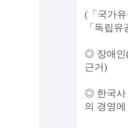
(「국가유
「독립유공
◎ 장애인
근거)
◎ 한국사
의 경영에