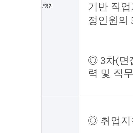
기반 직업
전형절차/방법
정인원의 
◎ 3차(면
력 및 직
◎ 취업지