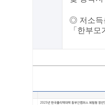
◎ 저소득
「한부모
번호
채용형태
5058
인턴(체험)
2025년 한국폴리텍대학 동부산캠퍼스 체험형 청년인