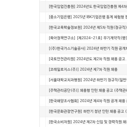
5045
계약직
[한국임업진흥원] 2024년도 한국임업진흥원 제4차 
5044
인턴(체험)
[중소기업은행] 2025년 IBK기업은행 동계 체험형
▶
정규
[한국교육학술정보원] 2024년 제5차 직원(정규직)
5042
계약직
[육아정책연구소] [제2024-21호] 무기계약직(
5041
정규
[(주)한국가스기술공사] 2024년 하반기 직원 공개
5040
인턴(채용)
[국토안전관리원] 2024년도 제2차 직원 채용 공고
5039
인턴(채용)
[코레일로지스(주)] 2024년 제7차 직원 채용
5038
정규
[서울대학교치과병원] 2024년 하반기 정규직(일반
5037
인턴(채용)
[주택관리공단(주)] 채용형 인턴 채용 공고 (주택
5036
인턴(체험)
[한국해양조사협회] 2024년 제4차 직원 공개 채용
5035
인턴(체험)
[한국문화관광연구원] 하반기 청년 인턴 채용 공고 (
5034
정규
[한국소비자원] 2024년 제2차 신입 및 경력직원 채