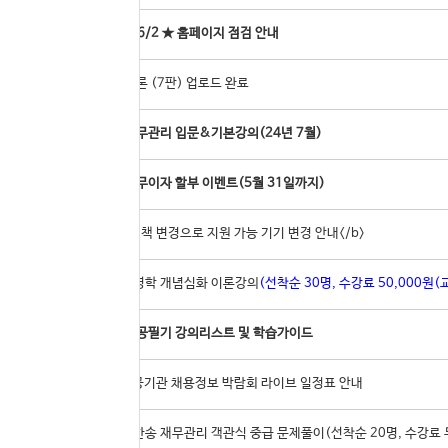
52
★ 6/1 ~ 6/2 ★ 홈페이지 점검 안내
51
경영학 이론 (7판) 업로드 완료
50
지한송 재무관리 입문&기본강의(24년 7월)
49
카드사별 무이자 할부 이벤트(5월 31일까지)
48
<b>IOS 정책 변경으로 지원 가능 기기 변경 안내</b>
47
[실강]경영학 개념심화 이론강의
(선착순 30명, 수강료 50,000원(교
46
공기업 전공필기 강의리스트 및 학습가이드
45
2022 공공기관 채용정보 박람회 라이브 일정표 안내
44
[실강]지한송 재무관리 객관식 중급 문제풀이(선착순 20명, 수강료 