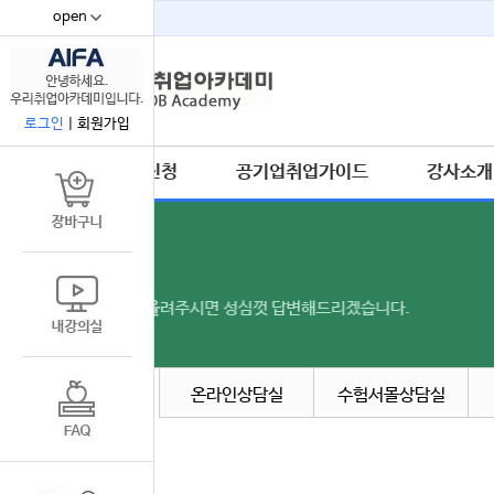
open
67
로그인
|
회원가입
수강신청
공기업취업가이드
강사소개
공지사항
온라인상담실
수험서몰상담실