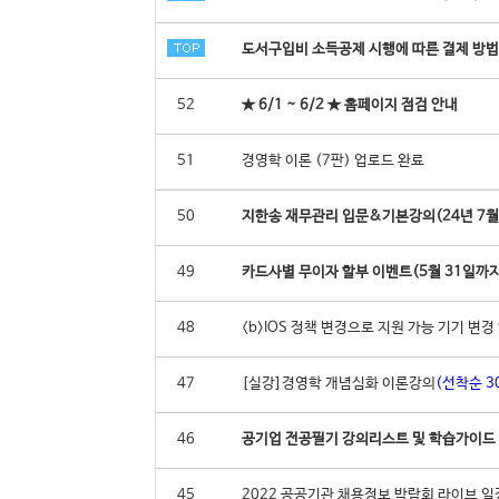
도서구입비 소득공제 시행에 따른 결제 방법
52
★ 6/1 ~ 6/2 ★ 홈페이지 점검 안내
51
경영학 이론 (7판) 업로드 완료
50
지한송 재무관리 입문&기본강의(24년 7월
49
카드사별 무이자 할부 이벤트(5월 31일까지
48
<b>IOS 정책 변경으로 지원 가능 기기 변경 
47
[실강]경영학 개념심화 이론강의
(선착순 30
46
공기업 전공필기 강의리스트 및 학습가이드
45
2022 공공기관 채용정보 박람회 라이브 일