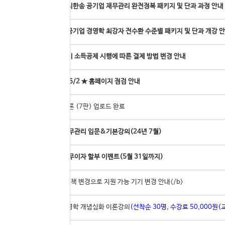
[온라인]지한송 공기업 재무관리 완전정복 패키지 및 단과 과정 안내
[온라인]공기업 경영학 최강자 전수환 수준별 패키지 및 단과 개강 
도서구입비 소득공제 시행에 따른 결제 방법 변경 안내
52
★ 6/1 ~ 6/2 ★ 홈페이지 점검 안내
51
경영학 이론 (7판) 업로드 완료
50
지한송 재무관리 입문&기본강의(24년 7월)
49
카드사별 무이자 할부 이벤트(5월 31일까지)
48
<b>IOS 정책 변경으로 지원 가능 기기 변경 안내</b>
47
[실강]경영학 개념심화 이론강의
(선착순 30명, 수강료 50,000원(교