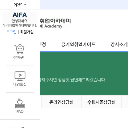
open
67
로그인
|
회원가입
수강신청
공기업취업가이드
강사소개
공지사항
온라인상담실
수험서몰상담실