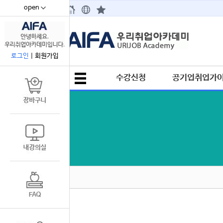
open
67
로그인
|
회원가입
수강신청
공기업취업가