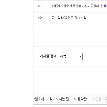
41
[실강]지한송 재무관리 기본이론강의
(선착
40
공기업 NCS 전문 강사 모집
게시글 검색
학원소개
찾아오시는 길
이용약관
개인정보