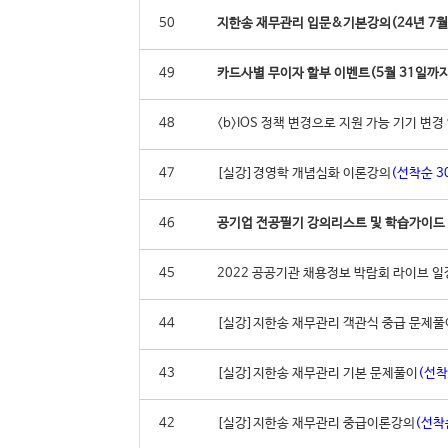
50
지한송 재무관리 입문&기본강의(24년 7월
49
카드사별 무이자 할부 이벤트(5월 31일까지
48
<b>IOS 정책 변경으로 지원 가능 기기 변경 
47
[실강]경영학 개념심화 이론강의
(선착순 30
46
공기업 전공필기 강의리스트 및 학습가이드
45
2022 공공기관 채용정보 박람회 라이브 일
44
[실강]지한송 재무관리 객관식 중급 문제풀이
43
[실강]지한송 재무관리 기본 문제풀이
(선착
42
[실강]지한송 재무관리 중급이론강의
(선착