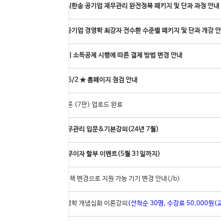
[온라인]지한송 공기업 재무관리 완전정복 패키지 및 단과 과정 안내
[온라인]공기업 경영학 최강자 전수환 수준별 패키지 및 단과 개강 
도서구입비 소득공제 시행에 따른 결제 방법 변경 안내
52
★ 6/1 ~ 6/2 ★ 홈페이지 점검 안내
51
경영학 이론 (7판) 업로드 완료
50
지한송 재무관리 입문&기본강의(24년 7월)
49
카드사별 무이자 할부 이벤트(5월 31일까지)
48
<b>IOS 정책 변경으로 지원 가능 기기 변경 안내</b>
47
[실강]경영학 개념심화 이론강의
(선착순 30명, 수강료 50,000원(교