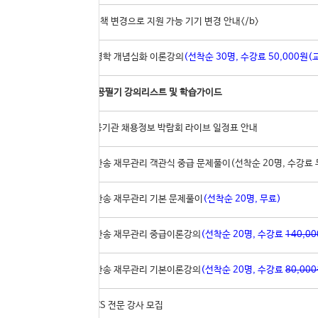
48
<b>IOS 정책 변경으로 지원 가능 기기 변경 안내</b>
47
[실강]경영학 개념심화 이론강의
(선착순 30명, 수강료 50,000원(교
46
공기업 전공필기 강의리스트 및 학습가이드
45
2022 공공기관 채용정보 박람회 라이브 일정표 안내
44
[실강]지한송 재무관리 객관식 중급 문제풀이(선착순 20명, 수강료 
43
[실강]지한송 재무관리 기본 문제풀이
(선착순 20명, 무료)
42
[실강]지한송 재무관리 중급이론강의
(선착순 20명, 수강료
140,0
41
[실강]지한송 재무관리 기본이론강의
(선착순 20명, 수강료
80,00
40
공기업 NCS 전문 강사 모집