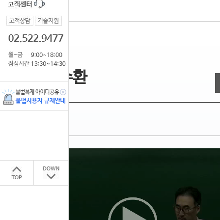
강사소개
경영학 최강자
전수환
경영학
샘플영상