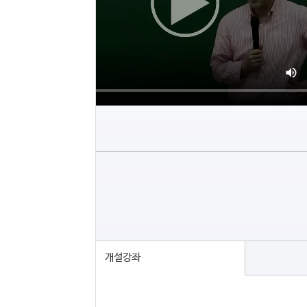
커리큘럼
개설강좌