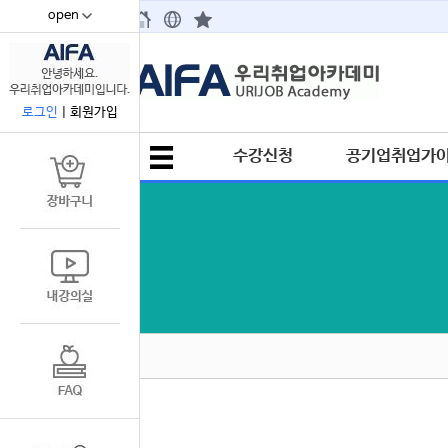
open
67
로그인
|
회원가입
수강신청
공기업취업가